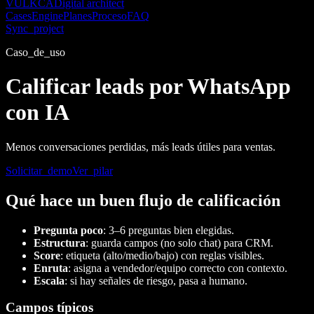
VULKCA
Digital architect
Cases
Engine
Planes
Proceso
FAQ
Sync_project
Caso_de_uso
Calificar leads por WhatsApp
con IA
Menos conversaciones perdidas, más leads útiles para ventas.
Solicitar_demo
Ver_pilar
Qué hace un buen flujo de calificación
Pregunta poco
: 3–6 preguntas bien elegidas.
Estructura
: guarda campos (no solo chat) para CRM.
Score
: etiqueta (alto/medio/bajo) con reglas visibles.
Enruta
: asigna a vendedor/equipo correcto con contexto.
Escala
: si hay señales de riesgo, pasa a humano.
Campos típicos