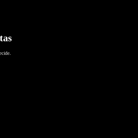
tas
ecide.