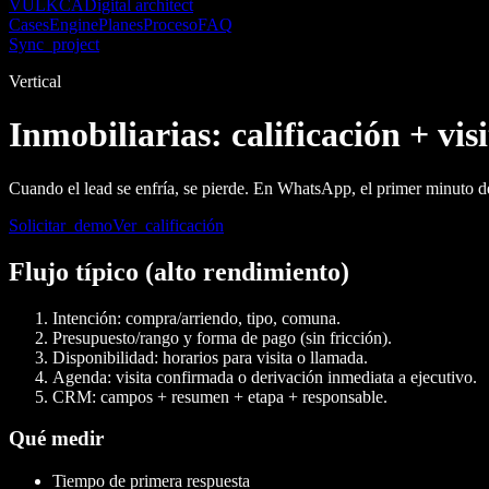
VULKCA
Digital architect
Cases
Engine
Planes
Proceso
FAQ
Sync_project
Vertical
Inmobiliarias: calificación + visi
Cuando el lead se enfría, se pierde. En WhatsApp, el primer minuto d
Solicitar_demo
Ver_calificación
Flujo típico (alto rendimiento)
Intención: compra/arriendo, tipo, comuna.
Presupuesto/rango y forma de pago (sin fricción).
Disponibilidad: horarios para visita o llamada.
Agenda: visita confirmada o derivación inmediata a ejecutivo.
CRM: campos + resumen + etapa + responsable.
Qué medir
Tiempo de primera respuesta